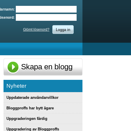
darnamn:
ösenord:
Logga in
Glömt lösenord?
Skapa en blogg
Nyheter
Uppdaterade användarvillkor
Bloggproffs har bytt ägare
Uppgraderingen färdig
Uppgradering av Bloggproffs