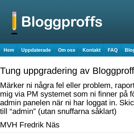
Hem
Uppdaterade
Om oss
Kontakt
FAQ
Blog
Tung uppgradering av Bloggproff
Märker ni några fel eller problem, rapor
mig via PM systemet som ni finner på f
admin panelen när ni har loggat in. Sk
till “admin” (utan snuffarna såklart)
MVH Fredrik Näs