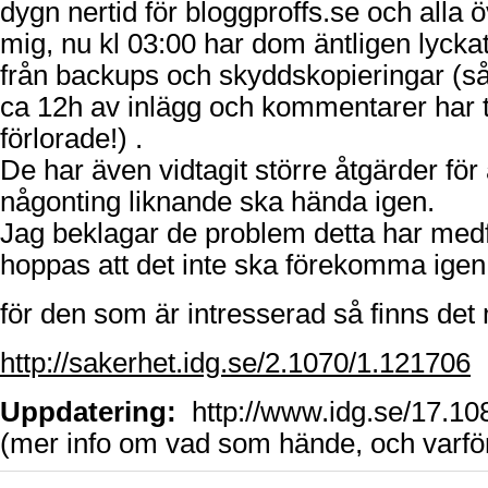
dygn nertid för bloggproffs.se och alla ö
mig, nu kl 03:00 har dom äntligen lyckats
från backups och skyddskopieringar (s
ca 12h av inlägg och kommentarer har t
förlorade!) .
De har även vidtagit större åtgärder för a
någonting liknande ska hända igen.
Jag beklagar de problem detta har medfö
hoppas att det inte ska förekomma igen
för den som är intresserad så finns det 
http://sakerhet.idg.se/2.1070/1.121706
Uppdatering:
http://www.idg.se/17.1
(mer info om vad som hände, och varfö