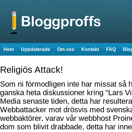
Hem
Uppdaterade
Om oss
Kontakt
FAQ
Blog
Religiös Attack!
Som ni förmodligen inte har missat så ha
ganska heta diskussioner kring “Lars Vi
Media senaste tiden, detta har resulterat
Webbattacker mot drösvis med svenska
webbaktörer, varav vår webbhost Proine
dom som blivit drabbade, detta har inneb